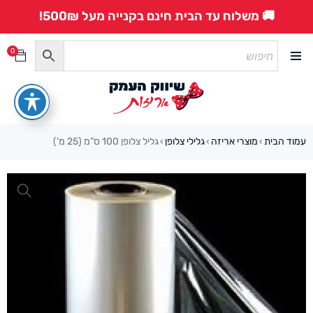
🚚 משלוח עד הבית חינם בקנייה מעל 500₪!
0
עמוד הבית
מוצרי אריזה
גלילי צלופן
גליל צלופן 100 ס”מ (25 מ’)
›
›
›