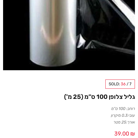
SOLD:
36
/
7
גליל צלופן 100 ס”מ (25 מ’)
רוחב: 100 ס”מ
עובי:0.3 מיקרון
אורך:25 מטר
39.00
₪