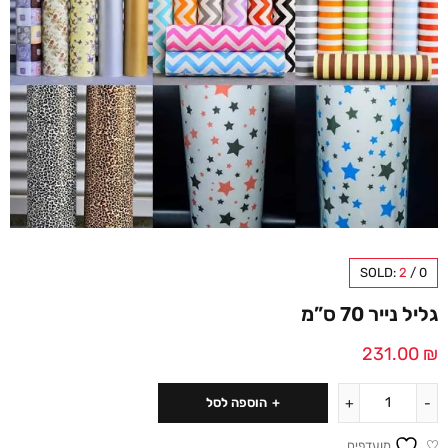
SOLD:
2
/
0
גליל נייר 70 ס”מ
231.00
₪
הוספה לסל
מועדפים