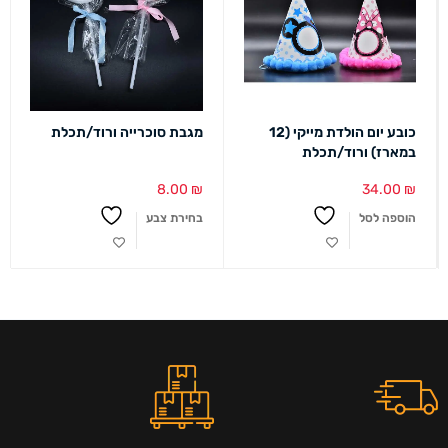
כובע יום הולדת מייקי (12
מגבת סוכרייה ורוד/תכלת
במארז) ורוד/תכלת
8.00
₪
34.00
₪
הוספה לסל
בחירת צבע