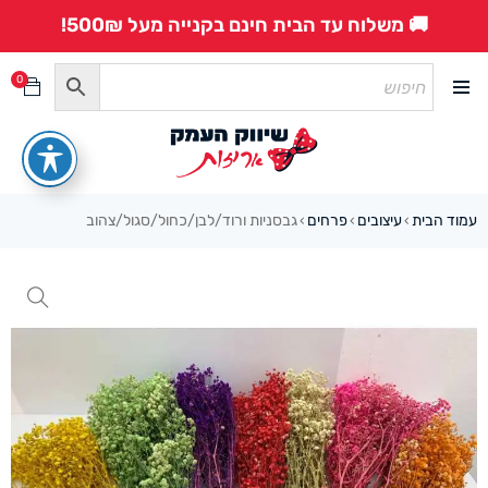
🚚 משלוח עד הבית חינם בקנייה מעל 500₪!
0
עמוד הבית
עיצובים
פרחים
גבסניות ורוד/לבן/כחול/סגול/צהוב
›
›
›