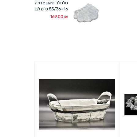
סלסלה סאטן צדפה
55/36+16 ס"מ לבן
169.00
₪