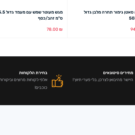
סאטן גימור תחרה מלבן גדול
מגש מעוטר שמש עם 
50
ס"מ זהב/כסף
78.00
₪
9
סל
מבט מהיר
בחירת צבע
מבט מהיר
מחירים סיטונאים
בחירת הלקוחות
היישר מהיבואן לצרכן, בלי פערי תיווך!
כוכבים!