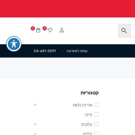
0
0
נצפה לאחרונה
04-641-5091
קטגוריות
אריזה נלוות
בייבי
בלונים
דליים