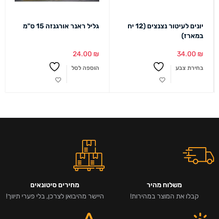
יונים לעיטור נצנצים (12 יח
גליל ראנר אורגנזה 15 ס"מ
במארז)
24.00
₪
34.00
₪
בחירת צבע
הוספה לסל
משלוח מהיר
מחירים סיטונאים
קבלו את המוצר במהירות!
היישר מהיבואן לצרכן, בלי פערי תיווך!