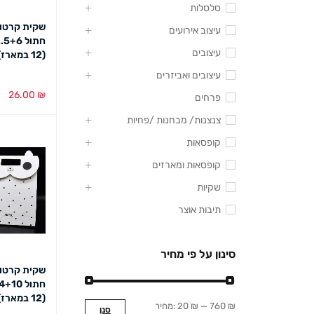
סלסלות
שקית קרטון
עיצוב אירועים
עיצובים
(12 במארז)
עיצובים ואביזרים
26.00
₪
פרחים
בחירת צבע
צנצנות/ מבחנות /פחיות
קופסאות
קופסאות ומארזים
שקיות
תיבות אוצר
סינון על פי מחיר
שקית קרטון
(12 במארז)
760 ₪
—
20 ₪
מחיר:
סנן