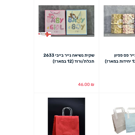
יר פס פפיון
שקית נשיאה נייר בייבי 2633
תכלת/ורוד (12 במארז)
46.00
₪
ט מהיר
בחירת צבע
מבט מהיר