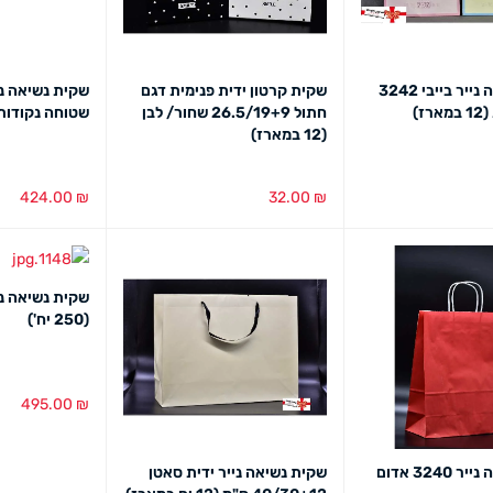
שקית נשיאה נייר בייבי 3242
שקית קרטון ידית פנימית דגם
ז)
חתול 26.5/19+9 שחור/ לבן
שטוחה נקודות (300 יח
(12 במארז)
424.00
₪
32.00
₪
מבט מהיר
בחירת צבע
מבט מהיר
בחירת צבע
מב
(250 יח')
495.00
₪
הוספה לסל
מב
שקית נשיאה נייר 3240 אדום
שקית נשיאה נייר ידית סאטן