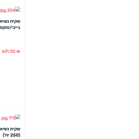
בייבי/פוקסיה (250
631.00
₪
הוספה לסל
(250 יח')