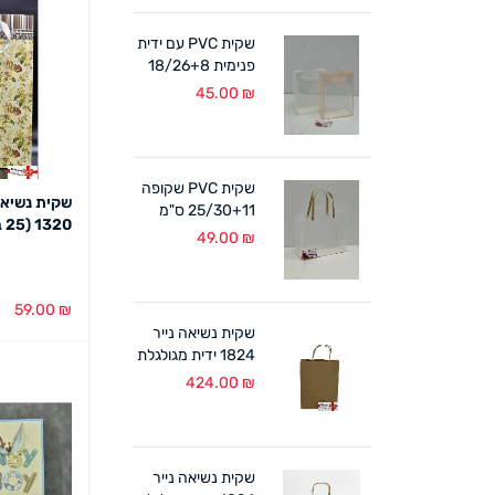
שקית PVC עם ידית
פנימית 18/26+8
ס"מ (10 במארז)
45.00
₪
לבן/אפרסק
שקית PVC שקופה
שקית נשיאה 
25/30+11 ס"מ
1320 (25 במארז)
ידיות קרטון (10
49.00
₪
במארז)
59.00
₪
שקית נשיאה נייר
הוספה לסל
1824 ידית מגולגלת
טבעי (300 יח')
424.00
₪
שקית נשיאה נייר