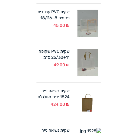
שקית PVC עם ידית
פנימית 18/26+8
ס"מ (10 במארז)
45.00
₪
לבן/אפרסק
שקית PVC שקופה
25/30+11 ס"מ
ידיות קרטון (10
49.00
₪
במארז)
שקית נשיאה נייר
1824 ידית מגולגלת
טבעי (300 יח')
424.00
₪
שקית נשיאה נייר