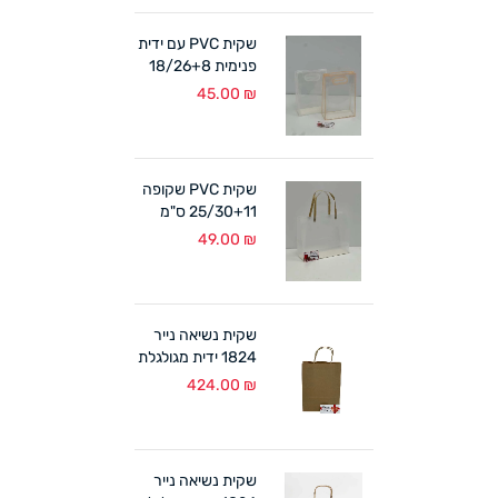
שקית PVC עם ידית
פנימית 18/26+8
ס"מ (10 במארז)
45.00
₪
לבן/אפרסק
שקית PVC שקופה
25/30+11 ס"מ
ידיות קרטון (10
49.00
₪
במארז)
שקית נשיאה נייר
1824 ידית מגולגלת
טבעי (300 יח')
424.00
₪
שקית נשיאה נייר