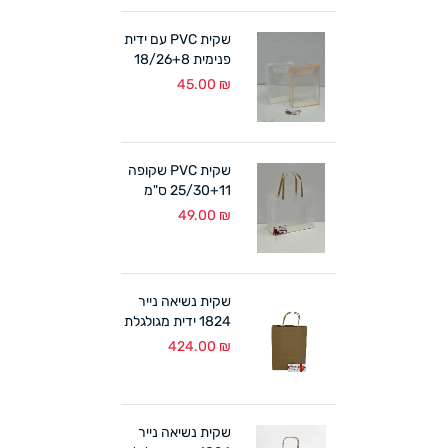
שקית PVC עם ידית
פנימית 18/26+8
ס"מ (10 במארז)
45.00
₪
לבן/אפרסק
שקית PVC שקופה
25/30+11 ס"מ
ידיות קרטון (10
49.00
₪
במארז)
שקית נשיאה נייר
1824 ידית מגולגלת
טבעי (300 יח')
424.00
₪
שקית נשיאה נייר