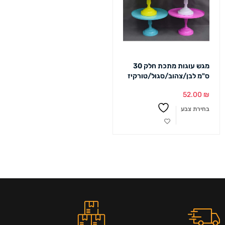
מגש עוגות מתכת חלק 30
ס"מ לבן/צהוב/סגול/טורקיז
52.00
₪
בחירת צבע