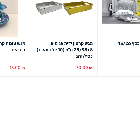
43/26
מגש קרטון ידית פנימית
מגש עוגות קרט
25/35+8 ס"מ (10 יח' במארז)
בת הים
כסף/זהב
13.00
₪
70.00
₪
מבט מהיר
בחירת צבע
מבט מהיר
הוספה לסל
מב