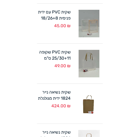
שקית PVC עם ידית
פנימית 18/26+8
ס"מ (10 במארז)
45.00
₪
לבן/אפרסק
שקית PVC שקופה
25/30+11 ס"מ
ידיות קרטון (10
49.00
₪
במארז)
שקית נשיאה נייר
1824 ידית מגולגלת
טבעי (300 יח')
424.00
₪
שקית נשיאה נייר