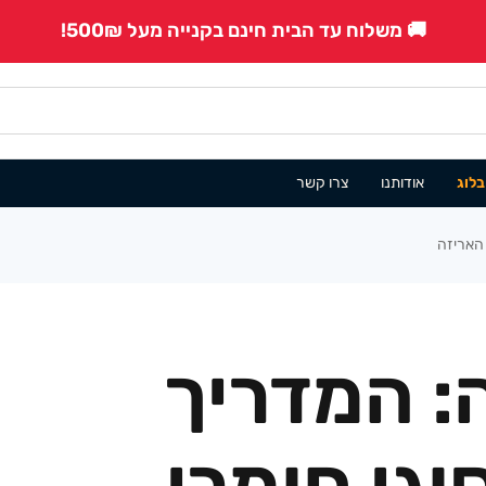
🚚 משלוח עד הבית חינם בקנייה מעל 500₪!
בלוג
אודותנו
צרו קשר
 האריזה
: המדריך
גי חומרי