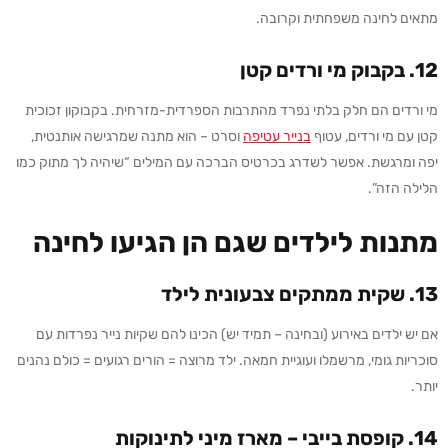
מתאים לחינה משפחתית וקרובה.
12.
בקבוק מי ורדים קטן
מי ורדים הם חלק בלתי נפרד מהתרבות הספרדית-מזרחית. בקבוקון זכוכית
קטן עם מי ורדים, עטוף
בנ
ייר
עטיפה
וסרט – הוא מתנה שמרגישה אותנטית,
יפה ומרגשת. אפשר לשדרג בכרטיס הברכה עם המילים “שיהיה לך מתוק כמו
הלילה הזה”.
מתנות לילדים שגם הן הגיעו לחינה
13.
שקית ממתקים צבעונית לילד
אם יש ילדים באירוע (ובחינה – תמיד יש) הכינו להם שקיות נייר נפרדות עם
סוכריות גומי, מרשמלו ועוגיית חמאה. ילד מרוצה = הורים רגועים = כולם נהנים
יותר.
14.
קופסת בייב
י
–
מארז מיני לתינוקות