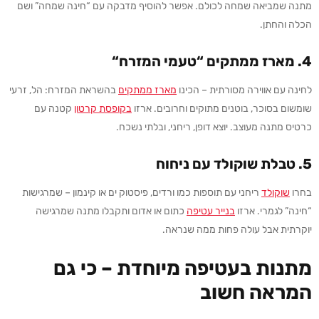
מתנה שמביאה שמחה לכולם. אפשר להוסיף מדבקה עם “חינה שמחה” ושם
הכלה והחתן.
4.
מארז ממתקים “טעמי המזרח
“
לחינה עם אווירה מסורתית – הכינו
מארז
ממתקים
בהשראת המזרח: הל, זרעי
שומשום בסוכר, בוטנים מתוקים וחרובים. ארזו
בק
ופסת
קרטון
קטנה עם
כרטיס מתנה מעוצב. יוצא דופן, ריחני, ובלתי נשכח.
5.
טבלת שוקולד עם ניחוח
בחרו
שוקולד
ריחני עם תוספות כמו ורדים, פיסטוק ים או קינמון – שמרגישות
“חינה” לגמרי. ארזו
בנ
ייר
עטיפה
כתום או אדום ותקבלו מתנה שמרגישה
יוקרתית אבל עולה פחות ממה שנראה.
מתנות בעטיפה מיוחדת
–
כי גם
המראה חשוב