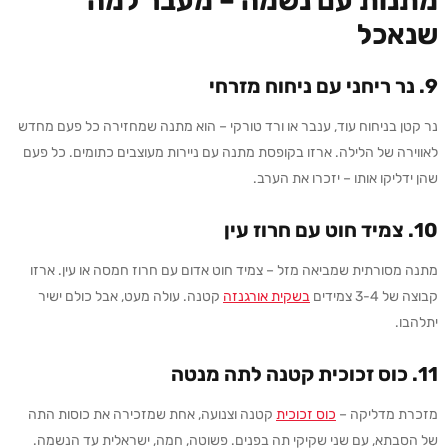
מתנות עם נשמה
–
מעבר למה
שנאכל
9.
נר ריחני עם ניחוח מזרחי
נר קטן בניחוח עוד, ענבר או ורד טורקי – הוא מתנה שמחזירה כל פעם מחדש
לאווירה של הלילה. ארזו בקופסת מתנה עם ניירות מעוצבים כתומים. כל פעם
שהן ידליקו אותו – יזכרו את הערב.
10.
צמיד חוט עם חרוז עין
מתנה מסורתית שמביאה מזל – צמיד חוט אדום עם חרוז חמסה או עין. ארזו
קבוצה של 3-4 צמידים
בש
קית
אורגנזה
קטנה. עולה מעט, אבל כולם ישיר
יתלהבו.
11.
כוס זכוכית קטנה לתה מנטה
מזכרת מדליקה –
כוס
זכוכית
קטנה וצנועה, אחת שמזכירה את כוסות התה
של הסבתא, עם שני שקיקי תה בפנים. פשוטה, חמה, ישראלית עד הנשמה.