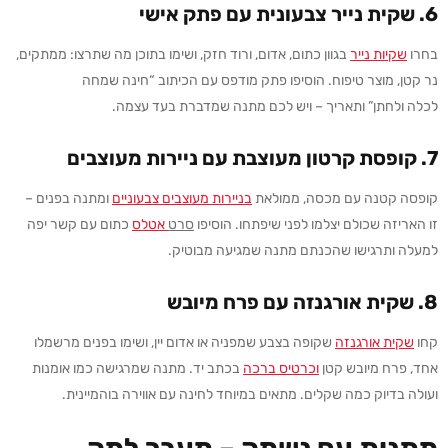
6.
שקית נייר צבעונית עם
פתק
אישי
בחרו
שקיות
נייר
בגוון כתום, אדום, ורוד חזק, ושימו בתוכן מה שתרצו: ממתקים,
נר קטן, מוצר טיפוח. הוסיפו פתק מודפס עם הכיתוב “חינה שמחה
לכלה ולחתן” ותאריך – ויש לכם מתנה שמדברת בעד עצמה.
7.
קופסת קרטון מעוצבת עם ניירות מ
עוצבים
קופסה קטנה עם מכסה, ממולאת
בנ
יירות
מ
עוצבים
צבעוניים
ומתנה בפנים –
זו האריזה שכולם יצלמו לפני שיפתחו. הוסיפו
סרט
אטלס
כתום עם קשר יפה
למעלה ותרגישו שהכנתם מתנה שמגיעה מבוטיק.
8.
שקית אורגנזה עם פרח מיובש
קחו
שקית
אורגנזה
שקופה בצבע שמפניה או אדום יין, ושימו בפנים מרשמלו
אחד, פרח מיובש קטן
וכ
רטיס
ברכה
בכתב יד. מתנה שמרגישה כמו אומנות
ועולה בדיוק כמה שקלים. מתאים במיוחד לחינה עם אווירה בוהמיינית.