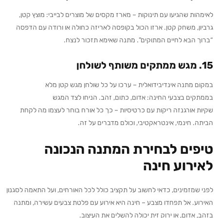
לאימהות שהגיעו עם תינוקות – מארז מקסים של מוצרים לבייבי: מוצץ קטן,
גרביון, משחק קטן. ארזו הכול בקופסה לאריזה כחולה או ורודה עם הדפסה
“ברוך הבא לחיים המתוקים”. מתנה שאימא תזכור לנצח.
15.
מגש ממתקים משותף לשולחן
במקום מתנה אינדיבידואלית – ערכו על כל שולחן מגש קטן מלא
בממתקים בצבעי החינה: אדום, כתום, זהב. הניחו לצד המגש
שקיות אורגנזה ריקות עם כרטיסיות – כך כל אורח בוחר לעצמו מה לקחת
הביתה. חינמי, אינטראקטיבי, וכולם מדברים על זה.
טיפים לבחירת המתנה הנכונה
לאירוע חינה
לפני שמזמינים, כדאי לחשוב על תקציב כולל לכל האורחים, ועל התאמה לסגנון
האירוע. אל תפחדו מצבע – חינה היא אירוע עם פלטת צבעים עשירה, ומתנה
בזהב, אדום, או ירוק זית יכולה להשלים את העיצוב.