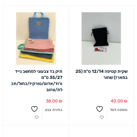
שקית קטיפה 12/14 ס"מ (25
תיק בד צבעוני למחשב נייד
במארז) שחור
35/27 ס"מ
ורוד/אדום/טורקיז/כחול/תכ
לת/צהוב
38.00
₪
40.00
₪
הוספה לסל
בחירת צבע