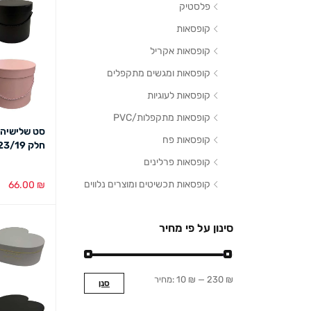
פלסטיק
קופסאות
קופסאות אקריל
קופסאות ומגשים מתקפלים
קופסאות לעוגיות
קופסאות מתקפלות/PVC
סט שלישיה 
קופסאות פח
חלק 23/19 ס"מ שחור/לבן
קופסאות פרלינים
קופסאות תכשיטים ומוצרים נלווים
66.00
₪
הוספה לסל
סינון על פי מחיר
230 ₪
—
10 ₪
מחיר:
סנן