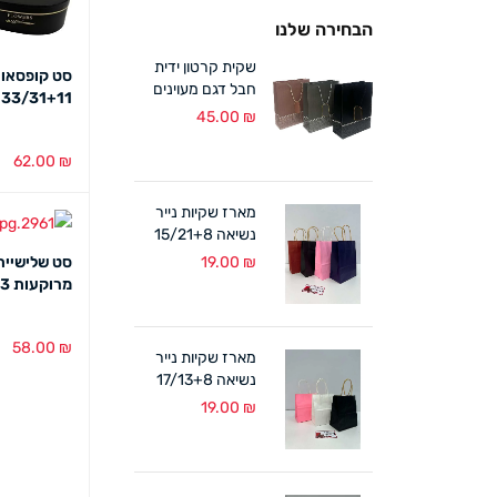
הבחירה שלנו
שקית קרטון ידית
סט קופסאות
חבל דגם מעוינים
33/31+11 ס"מ
18/24+8 ס"מ (12
45.00
₪
במארז)
62.00
₪
בחירת צבע
מארז שקיות נייר
נשיאה 15/21+8
ס"מ ידית מגולגלת
₪
19.00
סט שלישיית
(12 במארז)
מרוקעות 30/25+13 ס"מ
58.00
₪
מארז שקיות נייר
נשיאה 17/13+8
הוספה לסל
ס"מ ידית מגולגלת
19.00
₪
(12 במארז)