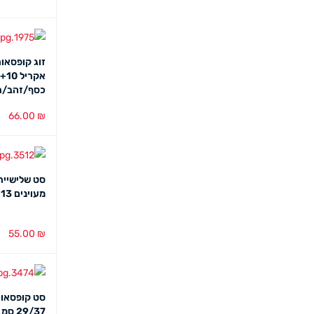
זוג קופסאו
כסף/זהב/רו
66.00
₪
הוספה לסל
סט שלישיית
מעוינים 30/24+13 ס"מ
55.00
₪
הוספה לסל
סט קופסאות
29/37 סמ