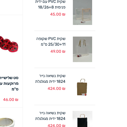
שקית PVC עם ידית
פנימית 18/26+8
ס"מ (10 במארז)
45.00
₪
לבן/אפרסק
שקית PVC שקופה
25/30+11 ס"מ
ידיות קרטון (10
49.00
₪
במארז)
שקית נשיאה נייר
סט שלישיית
1824 ידית מגולגלת
טבעי (300 יח')
424.00
₪
ס"מ
46.00
₪
הוספה לסל
שקית נשיאה נייר
1824 ידית מגולגלת
שחור (300 יח')
424.00
₪