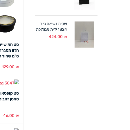
שקית נשיאה נייר
1824 ידית מגולגלת
לבן (300 יח')
424.00
₪
סט חמישייה
ס"מ שחור לב
129.00
₪
הוספה לסל
סט קופסאות
סאטן זהב קטן 8/17
46.00
₪
הוספה לסל