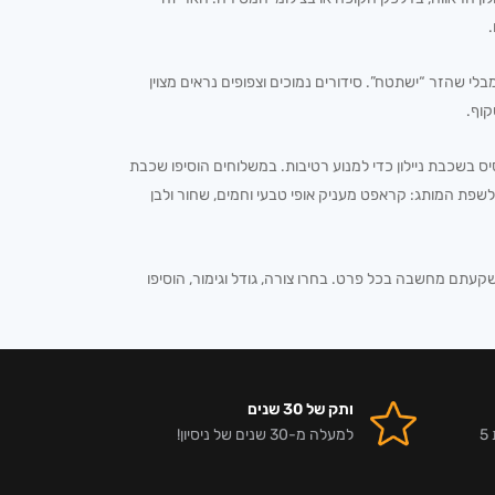
ירה, ובחרו קופסה רחבה ממנו ב-2-3 ס”מ כדי לאפשר מרחב נשימה מבלי שהזר “ישתטח”. סידורים נמוכים וצפופים נראים מצוין
קוף.
 בשכבת ניילון כדי למנוע רטיבות. במשלוחים הוסיפו שכבת
לשפת המותג: קראפט מעניק אופי טבעי וחמים, שחור ולבן
קעתם מחשבה בכל פרט. בחרו צורה, גודל וגימור, הוסיפו
ותק של 30 שנים
אלפי לקוחות מרוצים וביקורות 5
למעלה מ-30 שנים של ניסיון!