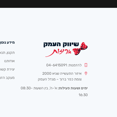
מידע נוסף
תקנון, תנא
אודותנו
להזמנות: 04-6415091
יצירת קשר
איזור התעשייה שגיא 2000
מעקב הזמ
צומת כפר ברוך – מגדל העמק
ימים ושעות פעילות:
א’-ה’, בין השעות 08:30-
16:30