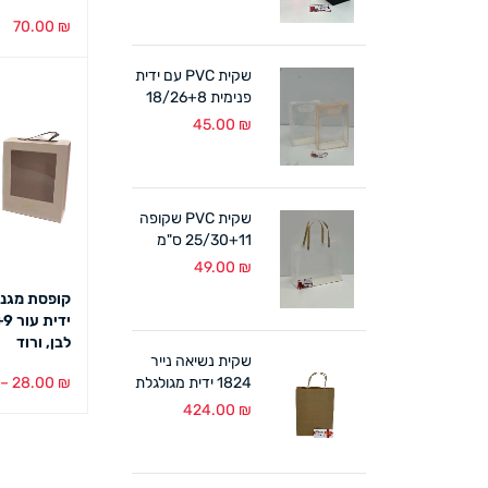
70.00
₪
בחירת צבע
שקית PVC עם ידית
פנימית 18/26+8
ס"מ (10 במארז)
45.00
₪
לבן/אפרסק
שקית PVC שקופה
25/30+11 ס"מ
ידיות קרטון (10
49.00
₪
במארז)
קופסת מגנט
לבן, ורוד
שקית נשיאה נייר
1824 ידית מגולגלת
₪
28.00
–
טבעי (300 יח')
424.00
₪
בחירת צבע