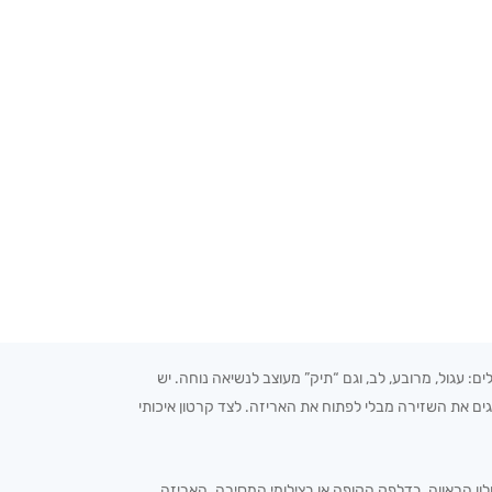
: עגול, מרובע, לב, וגם “תיק” מעוצב לנשיאה נוחה. יש
גים את השזירה מבלי לפתוח את האריזה. לצד קרטון איכותי
ון הראווה, בדלפק הקופה או בצילומי המסירה. האריזה