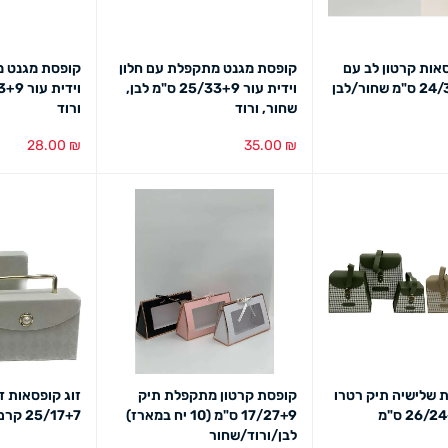
סאות קרטון לב עם
קופסת מגנט מתקפלת עם חלון
קופסת מגנט מ
וידית עור 25/33+9 ס"מ לבן,
שחור, ורוד
ורוד
28.00
₪
35.00
₪
מבט מהיר
בחירת צבע
מבט מהיר
בחירת צבע
מב
 שלישיה תיק רטרו
קופסת קרטון מתקפלת תיק
זוג קופסאות ד
פפיטה 26/24+10 ס"מ
17/27+9 ס"מ (10 יח במארז)
25/17+7 קרם
לבן/ורוד/שחור