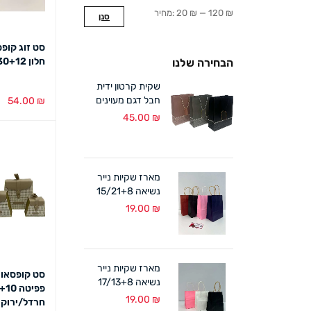
120 ₪
—
20 ₪
מחיר:
סנן
סט זוג קופ
חלון 24/30+12 ס"מ שחור/לבן
הבחירה שלנו
שקית קרטון ידית
חבל דגם מעוינים
54.00
₪
18/24+8 ס"מ (12
45.00
₪
בחירת צבע
במארז)
מארז שקיות נייר
נשיאה 15/21+8
ס"מ ידית מגולגלת
19.00
₪
(12 במארז)
מארז שקיות נייר
סט קופסאות
נשיאה 17/13+8
ס"מ ידית מגולגלת
19.00
₪
חרדל/ירוק
(12 במארז)