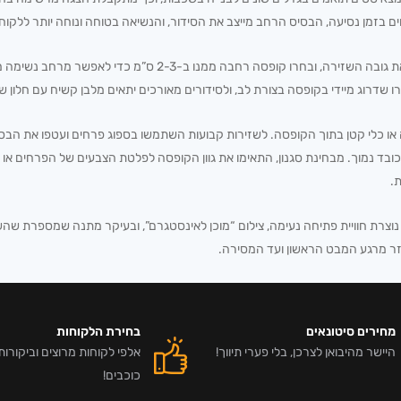
ים בזמן נסיעה, הבסיס הרחב מייצב את הסידור, והנשיאה בטוחה ונוחה יותר ללקוח.
לבחירה נכונה התחילו מהזר: מדדו בקירוב את קוטר הראש ואת גובה השז
רו שדרוג מיידי בקופסה בצורת לב, ולסידורים מאורכים יתאים מלבן קשיח עם חלון ש
או כלי קטן בתוך הקופסה. לשזירות קבועות השתמשו בספוג פרחים ועטפו את הבסיס
כובד נמוך. מבחינת סגנון, התאימו את גוון הקופסה לפלטת הצבעים של הפרחים או 
ת.
נוצרת חוויית פתיחה נעימה, צילום “מוכן לאינסטגרם”, ובעיקר מתנה שמספרת שהש
זר מרגע המבט הראשון ועד המסירה.
מחירים סיטונאים
בחירת הלקוחות
היישר מהיבואן לצרכן, בלי פערי תיווך!
כוכבים!