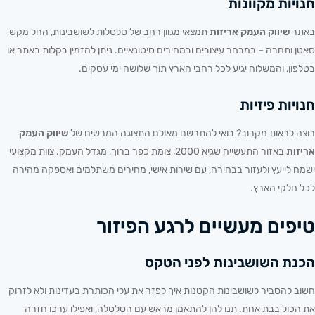
חנויות מקוונות
באתר
שיווק העמק אריזות
תמצאי מגוון רחב של סלסלות לשושבינות, החל מקש,
סאטן ותחרה – במבחר עיצובים ובמחירים סיטונאיים. ניתן להזמין בקלות באתר או
בטלפון, והמשלוח יגיע לכל רחבי הארץ תוך שלושה ימי עסקים.
חנויות פיזיות
רוצה לראות מקרוב? בואי להתרשם מאולם התצוגה המרשים של
שיווק העמק
אריזות
באזור התעשייה שגיא 2000, צומת כפר ברוך, מגדל העמק. צוות מקצועי
ישמח לייעץ ולעזור בבחירה, עם שירות אישי, מחירים משתלמים ואספקה מהירה
לכל חלקי הארץ.
טיפים מעשיים לרגע הפיזור
הכנת השושבינות לפני הטקס
חשוב להסביר לשושבינות הקטנות איך לפזר את עלי הכותרת בעדינות ולא לזרוק
את הכול בבת אחת. תנו להן להתאמן מראש עם הסלסלה, ואפילו ערכו חזרה