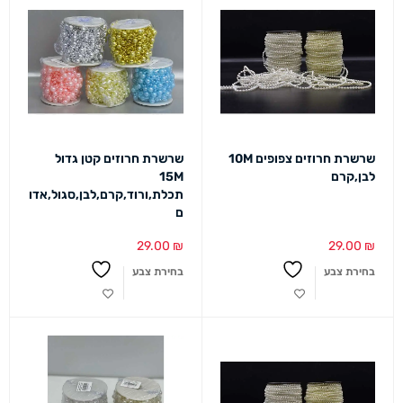
שרשרת חרוזים צפופים 10M
שרשרת חרוזים קטן גדול
לבן,קרם
15M
תכלת,ורוד,קרם,לבן,סגול,אדו
ם
29.00
₪
29.00
₪
בחירת צבע
בחירת צבע