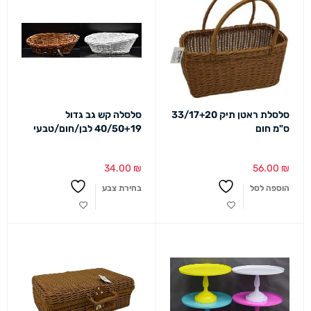
סלסלת ראטן תיק 33/17+20
סלסלה קש גב גדול
ס"מ חום
40/50+19 לבן/חום/טבעי
34.00
₪
56.00
₪
הוספה לסל
בחירת צבע