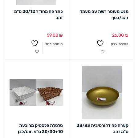
מגש מעוטר רשת עם מעמד
כתר פח מהודר 20/12 ס"מ
זהב/כסף
זהב
59.00
₪
26.00
₪
בחירת צבע
הוספה לסל
קערה פח דקורטיבית 33/33
סלסלת פלסטיק מרובעת
ס"מ זהב
30/30+10 ס"מ חום/לבן