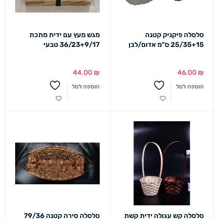
סלסלה פיקניק קטנה
מגש מעץ עם ידית מתכת
25/35+15 ס"מ אדום/לבן
36/23+9/17 טבעי
44.00
₪
46.00
₪
הוספה לסל
הוספה לסל
סלסלה קש עגולה ידית קשת
סלסלה סירה קטנה 79/36