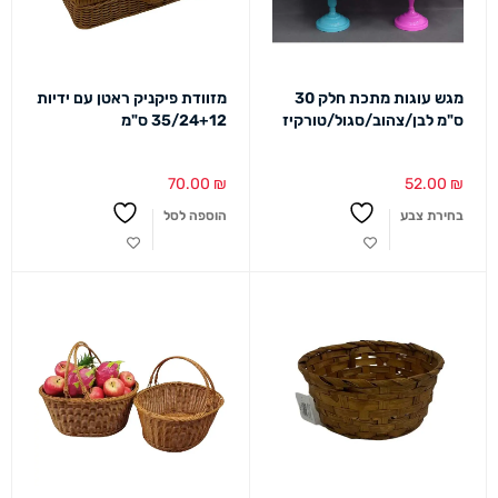
מגש עוגות מתכת חלק 30
מזוודת פיקניק ראטן עם ידיות
ס"מ לבן/צהוב/סגול/טורקיז
35/24+12 ס"מ
70.00
₪
52.00
₪
בחירת צבע
הוספה לסל