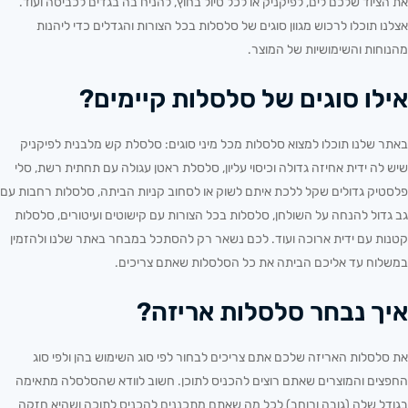
את הציוד שלכם לים, לפיקניק או לכל טיול בחוץ, להניח בה בגדים לכביסה ועוד.
אצלנו תוכלו לרכוש מגוון סוגים של סלסלות בכל הצורות והגדלים כדי ליהנות
מהנוחות והשימושיות של המוצר.
אילו סוגים של סלסלות קיימים?
באתר שלנו תוכלו למצוא סלסלות מכל מיני סוגים: סלסלת קש מלבנית לפיקניק
שיש לה ידית אחיזה גדולה וכיסוי עליון, סלסלת ראטן עגולה עם תחתית רשת, סלי
פלסטיק גדולים שקל ללכת איתם לשוק או לסחוב קניות הביתה, סלסלות רחבות עם
גב גדול להנחה על השולחן, סלסלות בכל הצורות עם קישוטים ועיטורים, סלסלות
קטנות עם ידית ארוכה ועוד. לכם נשאר רק להסתכל במבחר באתר שלנו ולהזמין
במשלוח עד אליכם הביתה את כל הסלסלות שאתם צריכים.
איך נבחר סלסלות אריזה?
את סלסלות האריזה שלכם אתם צריכים לבחור לפי סוג השימוש בהן ולפי סוג
החפצים והמוצרים שאתם רוצים להכניס לתוכן. חשוב לוודא שהסלסלה מתאימה
בגודל שלה (גובה ורוחב) לכל מה שאתם מתכננים להכניס לתוכה ושהיא חזקה