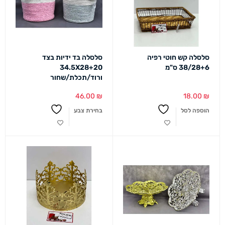
סלסלה קש חוטי רפיה
סלסלה בד ידיות בצד
38/28+6 ס"מ
34.5X28+20
ורוד/תכלת/שחור
46.00
₪
18.00
₪
הוספה לסל
בחירת צבע