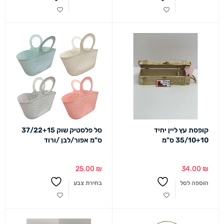
קופסת עץ ליין יחיד
סל פלסטיק שוק 37/22+15
35/10+10 ס"מ
ס"מ אפור/לבן /ורוד
25.00
₪
34.00
₪
הוספה לסל
בחירת צבע