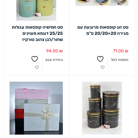
סט זוג קופסאות מרובעת עם
סט חמישיה קופסאות עגולות
מגירה 20/20+20 ס"מ
25/25 דוגמא מעוינים
שחור/לבן צהוב טורקיז
94.00
₪
71.00
₪
הוספה לסל
בחירת צבע