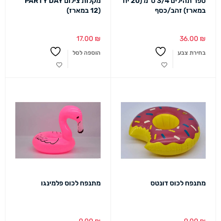
ספר תהילים 3/4 ס"מ (20 יח
מקלות צילום PARTY DAY
במארז) זהב/כסף
(12 במארז)
17.00
₪
36.00
₪
בחירת צבע
הוספה לסל
מתנפח לכוס דונטס
מתנפח לכוס פלמינגו