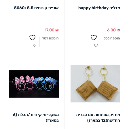
מדליה happy birthday
אוניית קונוסים 5060+5.5
17.00
₪
6.00
₪
הוספה לסל
הוספה לסל
מחזיק מפתחות עם הברית
משקפי מייקי ורוד/תכלת (6
החדשה(12 במארז)
במארז)