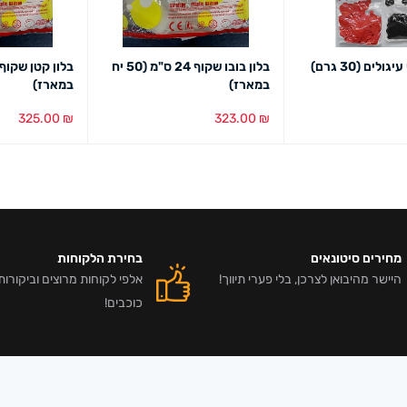
לים (30 גרם)
בלון בובו שקוף 24 ס"מ (50 יח
במארז)
במארז)
325.00
₪
323.00
₪
מבט מהיר
הוספה לסל
מבט מהיר
הוספה לסל
מב
מחירים סיטונאים
בחירת הלקוחות
היישר מהיבואן לצרכן, בלי פערי תיווך!
כוכבים!