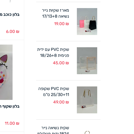
מארז שקיות נייר
בלון כוכב מטלי 4
נשיאה 17/13+8
ס"מ ידית מגולגלת
19.00
₪
(12 במארז)
6.00
₪
בחירת צבע
שקית PVC עם ידית
פנימית 18/26+8
ס"מ (10 במארז)
45.00
₪
לבן/אפרסק
שקית PVC שקופה
25/30+11 ס"מ
ידיות קרטון (10
49.00
₪
בלון שקוף חד קר
במארז)
11.00
₪
שקית נשיאה נייר
הוספה לסל
1824 ידית מגולגלת