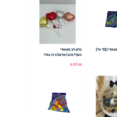
(12 יח')
בלון לב מטאלי
כסף/זהב/אדום/רוז גולד
6.00
₪
ט מהיר
בחירת צבע
מבט מהיר