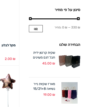
סינון על פי מחיר
330 ₪
—
0 ₪
מחיר:
סנן
הבחירה שלנו
מקל לבלון
שקית קרטון ידית
חבל דגם מעוינים
2.00
₪
18/24+8 ס"מ (12
45.00
₪
הוספה לסל
במארז)
מארז שקיות נייר
נשיאה 15/21+8
ס"מ ידית מגולגלת
19.00
₪
(12 במארז)