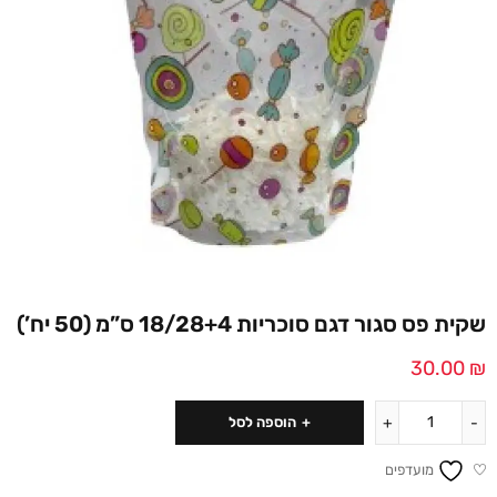
שקית פס סגור דגם סוכריות 18/28+4 ס”מ (50 יח’)
30.00
₪
הוספה לסל
מועדפים